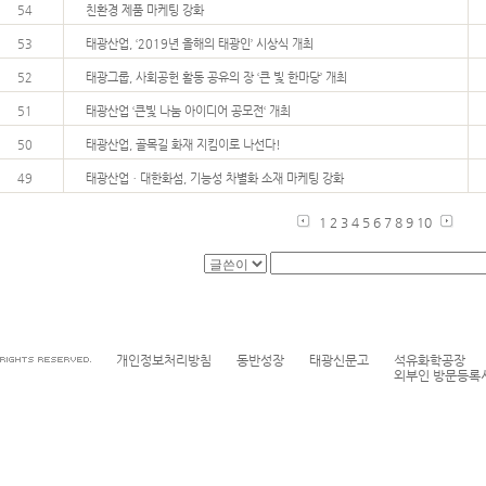
54
친환경 제품 마케팅 강화
53
태광산업, ‘2019년 올해의 태광인’ 시상식 개최
52
태광그룹, 사회공헌 활동 공유의 장 ‘큰 빛 한마당’ 개최
51
태광산업 ‘큰빛 나눔 아이디어 공모전‘ 개최
50
태광산업, 골목길 화재 지킴이로 나선다!
49
태광산업ㆍ대한화섬, 기능성 차별화 소재 마케팅 강화
1
2
3
4
5
6
7
8
9
10
개인정보처리방침
동반성장
태광신문고
석유화학공장
외부인 방문등록