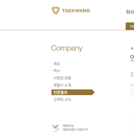
본
문
내
용
바
로
가
기