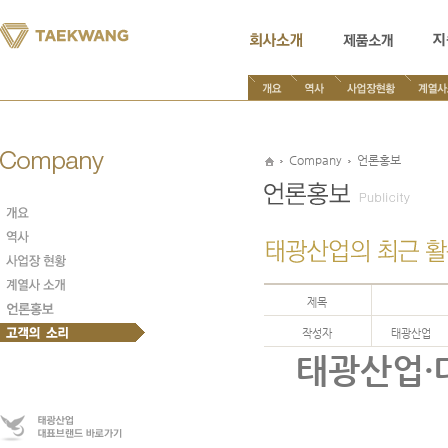
본
문
내
용
바
로
가
기
Company
언론홍보
제목
작성자
태광산업
태광산업·